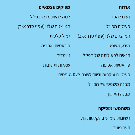
אודות
מפיקים עצמאיים
נעים להכיר
למה להיות מיוצג בפי”ל
פעילות הפי”ל
המיוצגים שלנו (עפ"י סדר א-ב)
המיוצגים שלנו (עפ"י סדר א-ב)
גמול קלטות
מידע משפטי
פיראטיות ואכיפה
תנאים לפעילותה של הפי”ל
ניו מדיה
פיראטיות ואכיפה
שאלות ותשובות
קובץ
פעילויות עיקריות ודיווח לשנת 2023
טפסים
pdf
מבנה משפטי של הפי"ל
מבנה הארגון
משתמשי מוסיקה
רשיונות שימוש בהקלטות קול
תעריפונים