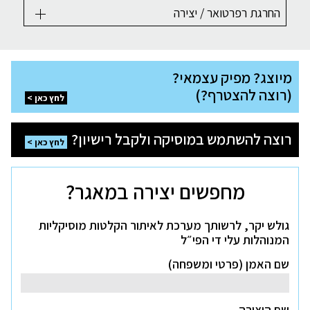
החרגת רפרטואר / יצירה
מיוצג?
מיוצג? מפיק עצמאי?
מפיק
עצמאי?
(רוצה להצטרף?)
(רוצה
לחץ כאן
להצטרף?)
לחץ
רוצה
כאן
רוצה להשתמש במוסיקה ולקבל רישיון?
להשתמש
לחץ כאן
במוסיקה
ולקבל
רישיון?
לחץ
מחפשים יצירה במאגר?
כאן
גולש יקר, לרשותך מערכת לאיתור הקלטות מוסיקליות
המנוהלות עלי די הפי״ל
שם האמן (פרטי ומשפחה)
שם היצירה