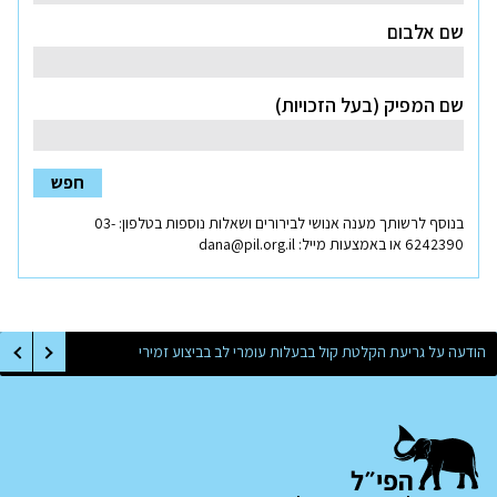
שם אלבום
שם המפיק (בעל הזכויות)
חפש
בנוסף לרשותך מענה אנושי לבירורים ושאלות נוספות בטלפון:
03-
נפתח
6242390
או באמצעות מייל:
dana@pil.org.il
בחלון
חדש
הודעה על גריעת הקלטת קול בבעלות עומרי לב בביצוע זמירי