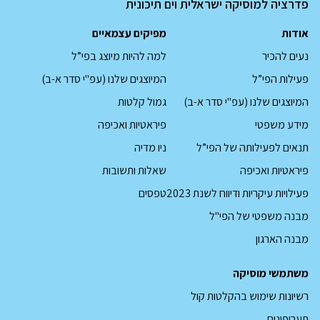
פדרציה למוסיקה ישראלית וים תיכונית
אודות
מפיקים עצמאיים
נעים להכיר
למה להיות מיוצג בפי”ל
פעילות הפי”ל
המיוצגים שלנו (עפ"י סדר א-ב)
המיוצגים שלנו (עפ"י סדר א-ב)
גמול קלטות
מידע משפטי
פיראטיות ואכיפה
תנאים לפעילותה של הפי”ל
ניו מדיה
פיראטיות ואכיפה
שאלות ותשובות
קובץ
פעילויות עיקריות ודיווח לשנת 2023
טפסים
pdf
מבנה משפטי של הפי"ל
מבנה הארגון
משתמשי מוסיקה
רשיונות שימוש בהקלטות קול
תעריפונים