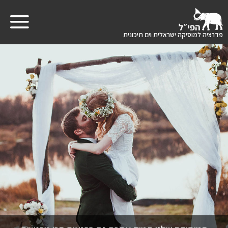
תפריט
פדרציה למוסיקה ישראלית וים תיכונית
לגו
יטול
תוכן
צגת
צפיה
כל
שקופיות