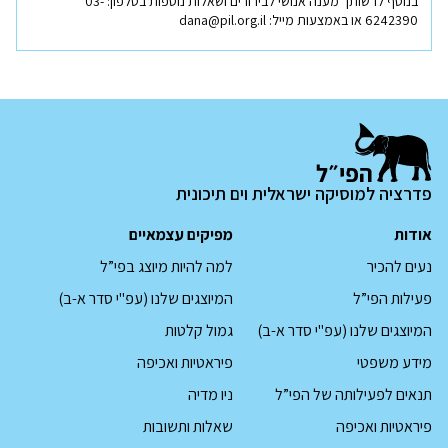
בנוסף לרשותך מענה אנושי לבירורים ושאלות נוספות בטלפון:
03-
נפתח
6242390
או באמצעות מייל:
dana@pil.org.il
בחלון
חדש
פדרציה למוסיקה ישראלית וים תיכונית
אודות
מפיקים עצמאיים
נעים להכיר
למה להיות מיוצג בפי”ל
פעילות הפי”ל
המיוצגים שלנו (עפ"י סדר א-ב)
המיוצגים שלנו (עפ"י סדר א-ב)
גמול קלטות
מידע משפטי
פיראטיות ואכיפה
תנאים לפעילותה של הפי”ל
ניו מדיה
פיראטיות ואכיפה
שאלות ותשובות