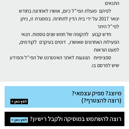
התנאים
לפיהם פועלת הפי"ל כיום, אושרו לאחרונה בחודש
ינואר 2017 על ידי בית הדין לתחרות. במסגרת זו, ניתן
לפי"ל היתר
חדש קבוע לתקופה של חמש שנים נוספות. תנאי
הפעילות האחרונים שאושרו, דומים בעיקרם לקודמים,
למעט הוראות
ספציפיות הנוגעות לאתר האינטרנט של הפי"ל והמידע
שיש לפרסם בו.
מיוצג?
מיוצג? מפיק עצמאי?
מפיק
עצמאי?
(רוצה להצטרף?)
(רוצה
לחץ כאן
להצטרף?)
לחץ
רוצה
כאן
רוצה להשתמש במוסיקה ולקבל רישיון?
להשתמש
לחץ כאן
במוסיקה
ולקבל