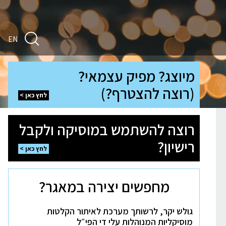
חיפוש
EN
מיוצג?
מיוצג? מפיק עצמאי?
מפיק
עצמאי?
(רוצה להצטרף?)
(רוצה
לחץ כאן
להצטרף?)
לחץ
כאן
רוצה
רוצה להשתמש במוסיקה ולקבל
להשתמש
במוסיקה
רישיון?
ולקבל
לחץ כאן
רישיון?
לחץ
כאן
מחפשים יצירה במאגר?
גולש יקר, לרשותך מערכת לאיתור הקלטות
מוסיקליות המנוהלות עלי די הפי״ל