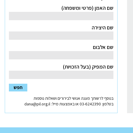
שם האמן (פרטי ומשפחה)
שם היצירה
שם אלבום
שם המפיק (בעל הזכויות)
חפש
בנוסף לרשותך מענה אנושי לבירורים ושאלות נוספות
נפתח
בטלפון:
03-6242390
או באמצעות מייל:
dana@pil.org.il
בחלון
חדש