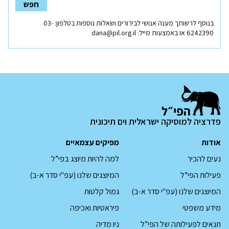
חפש
בנוסף לרשותך מענה אנושי לבירורים ושאלות נוספות בטלפון:
03-
נפתח
6242390
או באמצעות מייל:
dana@pil.org.il
בחלון
חדש
פדרציה למוסיקה ישראלית וים תיכונית
אודות
מפיקים עצמאיים
נעים להכיר
למה להיות מיוצג בפי”ל
פעילות הפי”ל
המיוצגים שלנו (עפ"י סדר א-ב)
המיוצגים שלנו (עפ"י סדר א-ב)
גמול קלטות
מידע משפטי
פיראטיות ואכיפה
תנאים לפעילותה של הפי”ל
ניו מדיה