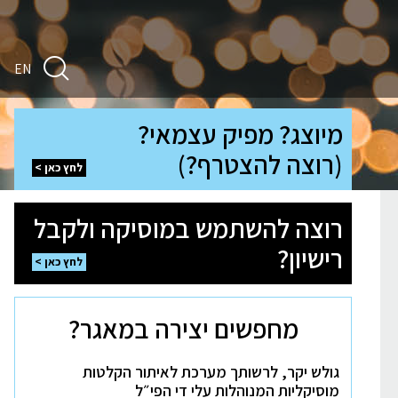
חיפוש
EN
מיוצג?
מיוצג? מפיק עצמאי?
מפיק
עצמאי?
(רוצה להצטרף?)
(רוצה
לחץ כאן
להצטרף?)
לחץ
כאן
רוצה
רוצה להשתמש במוסיקה ולקבל
להשתמש
במוסיקה
רישיון?
ולקבל
לחץ כאן
רישיון?
לחץ
כאן
מחפשים יצירה במאגר?
גולש יקר, לרשותך מערכת לאיתור הקלטות
מוסיקליות המנוהלות עלי די הפי״ל