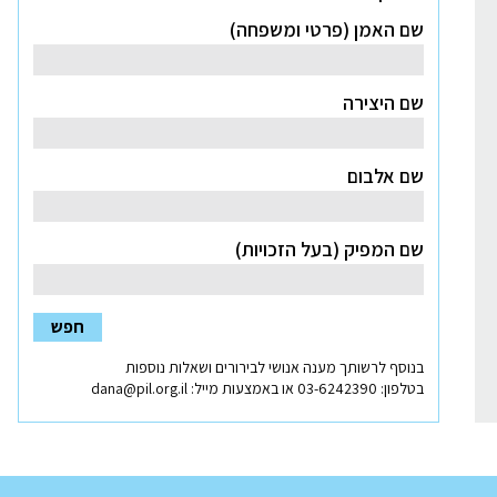
שם האמן (פרטי ומשפחה)
שם היצירה
שם אלבום
שם המפיק (בעל הזכויות)
חפש
בנוסף לרשותך מענה אנושי לבירורים ושאלות נוספות
נפתח
בטלפון:
03-6242390
או באמצעות מייל:
dana@pil.org.il
בחלון
חדש