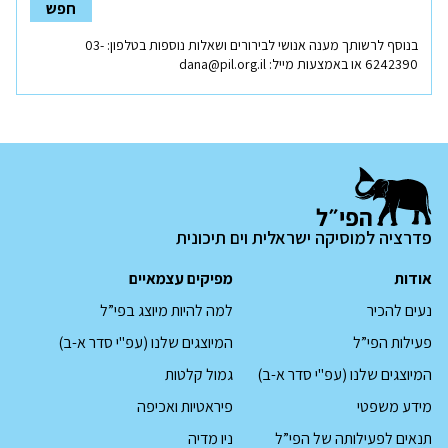
חפש
בנוסף לרשותך מענה אנושי לבירורים ושאלות נוספות בטלפון:
03-
נפתח
6242390
או באמצעות מייל:
dana@pil.org.il
בחלון
חדש
פדרציה למוסיקה ישראלית וים תיכונית
אודות
מפיקים עצמאיים
נעים להכיר
למה להיות מיוצג בפי”ל
פעילות הפי”ל
המיוצגים שלנו (עפ"י סדר א-ב)
המיוצגים שלנו (עפ"י סדר א-ב)
גמול קלטות
מידע משפטי
פיראטיות ואכיפה
תנאים לפעילותה של הפי”ל
ניו מדיה